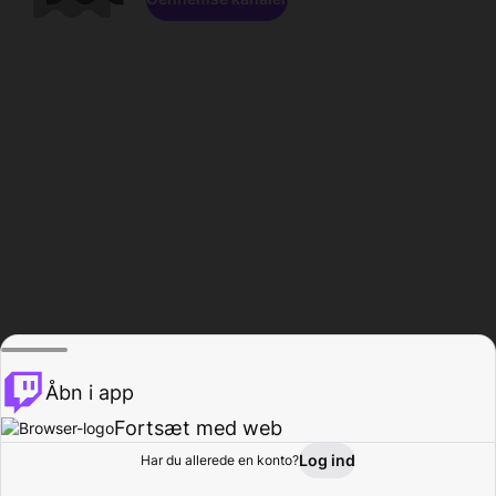
Åbn i app
Fortsæt med web
Log ind
Har du allerede en konto?
Hjem
Gennemse
Aktivitet
Profil